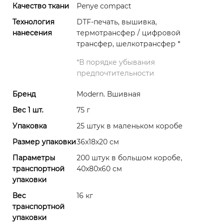
Качество ткани
Penye compact
Технология
DTF-печать, вышивка,
нанесения
термотрансфер / цифровой
трансфер, шелкотрансфер
*
*
В порядке убывания
предпочтительности
Бренд
Modern. Вшивная
Вес 1 шт.
75 г
Упаковка
25 штук в маленьком коробе
Размер упаковки
36х18х20 см
Параметры
200 штук в большом коробе,
транспортной
40x80x60 см
упаковки
Вес
16 кг
транспортной
упаковки