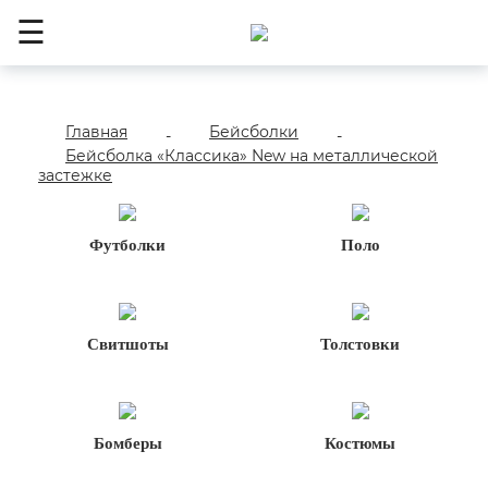
☰
Главная
Бейсболки
-
-
Бейсболка «Классика» New на металлической
застежке
Футболки
Поло
Свитшоты
Толстовки
Бомберы
Костюмы