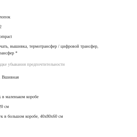
лопок
2
ompact
чать, вышивка, термотрансфер / цифровой трансфер,
рансфер
*
ядке убывания предпочтительности
. Вшивная
к в маленьком коробе
20 см
ук в большом коробе, 40x80x60 см