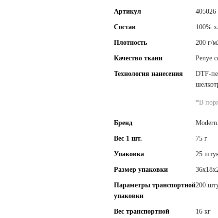
Артикул
405026
Состав
100% х
Плотность
200 г/м
Качество ткани
Penye c
Технология нанесения
DTF-пе
шелкот
*
В пор
Бренд
Modern
Вес 1 шт.
75 г
Упаковка
25 шту
Размер упаковки
36х18х
Параметры транспортной
200 шт
упаковки
Вес транспортной
16 кг