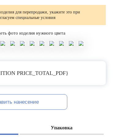
изделия для перепродажи, укажите это при
огласуем специальные условия
еть фото изделия нужного цвета
ITION PRICE_TOTAL_PDF}
авить нанесение
Упаковка