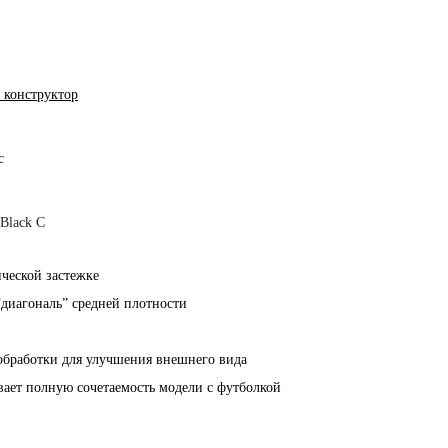
 конструктор
й
с
 Black C
ической застежке
диагональ” средней плотности
обработки для улучшения внешнего вида
вает полную сочетаемость модели с футболкой