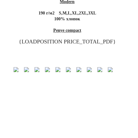
Modern
190 г/м2
S,M,L,XL,2XL,3XL
100% хлопок
Penye compact
{LOADPOSITION PRICE_TOTAL_PDF}