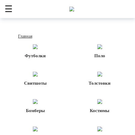
☰
Главная
Футболки
Поло
Свитшоты
Толстовки
Бомберы
Костюмы