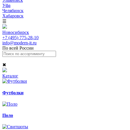
Ульяновск
Уфа
Челябинск
Хабаровск
☰
Новосибирск
+7 (495) 775-28-10
info@modern-it.ru
По всей России
✖
Каталог
Футболки
Поло