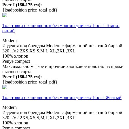
Рост I (160-175 см):
{loadposition price_total_pdf}
Толстовки с капюшоном без молнии унисекс Рост I Темно-
синий
Modern
Изделия под брендом Modern с фирменной печатной биркой
320 г/м2
2XS,XS,S,M,L,XL,2XL,3XL
100% хлопок
Penye compact
Максимально мягкое и прочное хлопковое полотно из пряжи
высшего сорта
Рост I (160-175 см):
{loadposition price_total_pdf}
Толстовки с капюшоном без молнии унисекс Рост I Желтый
Modern
Изделия под брендом Modern с фирменной печатной биркой
320 г/м2
2XS,XS,S,M,L,XL,2XL,3XL
100% хлопок
Penye compact